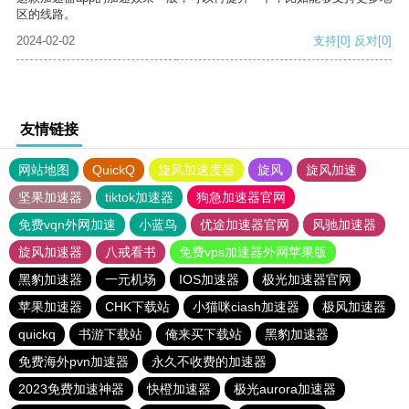
区的线路。
2024-02-02
支持
[0]
反对
[0]
友情链接
网站地图
QuickQ
旋风加速度器
旋风
旋风加速
坚果加速器
tiktok加速器
狗急加速器官网
免费vqn外网加速
小蓝鸟
优途加速器官网
风驰加速器
旋风加速器
八戒看书
免费vps加速器外网苹果版
黑豹加速器
一元机场
IOS加速器
极光加速器官网
苹果加速器
CHK下载站
小猫咪ciash加速器
极风加速器
quickq
书游下载站
俺来买下载站
黑豹加速器
免费海外pvn加速器
永久不收费的加速器
2023免费加速神器
快橙加速器
极光aurora加速器