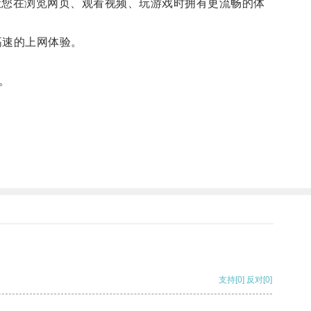
您在浏览网页、观看视频、玩游戏时拥有更流畅的体
高速的上网体验。
。
支持
[0]
反对
[0]