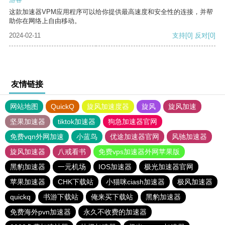
这款加速器VPM应用程序可以给你提供最高速度和安全性的连接，并帮
助你在网络上自由移动。
2024-02-11
支持
[0]
反对
[0]
友情链接
网站地图
QuickQ
旋风加速度器
旋风
旋风加速
坚果加速器
tiktok加速器
狗急加速器官网
免费vqn外网加速
小蓝鸟
优途加速器官网
风驰加速器
旋风加速器
八戒看书
免费vps加速器外网苹果版
黑豹加速器
一元机场
IOS加速器
极光加速器官网
苹果加速器
CHK下载站
小猫咪ciash加速器
极风加速器
quickq
书游下载站
俺来买下载站
黑豹加速器
免费海外pvn加速器
永久不收费的加速器