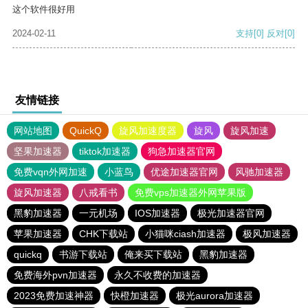
这个软件很好用
2024-02-11
支持
[0]
反对
[0]
友情链接
网站地图
QuickQ
旋风加速度器
旋风
旋风加速
坚果加速器
tiktok加速器
狗急加速器官网
免费vqn外网加速
小蓝鸟
优途加速器官网
风驰加速器
旋风加速器
八戒看书
免费vps加速器外网苹果版
黑豹加速器
一元机场
IOS加速器
极光加速器官网
苹果加速器
CHK下载站
小猫咪ciash加速器
极风加速器
quickq
书游下载站
俺来买下载站
黑豹加速器
免费海外pvn加速器
永久不收费的加速器
2023免费加速神器
快橙加速器
极光aurora加速器