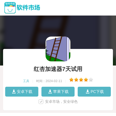
红杏加速器7天试用
工具
|
时间：2024-02-11
|
安卓下载
苹果下载
PC下载
安卓市场，安全绿色