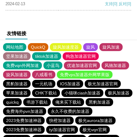
2024-02-13
支持
[0]
反对
[0]
友情链接
网站地图
QuickQ
旋风加速度器
旋风
旋风加速
坚果加速器
tiktok加速器
狗急加速器官网
免费vqn外网加速
小蓝鸟
优途加速器官网
风驰加速器
旋风加速器
八戒看书
免费vps加速器外网苹果版
黑豹加速器
一元机场
IOS加速器
极光加速器官网
苹果加速器
CHK下载站
小猫咪ciash加速器
极风加速器
quickq
书游下载站
俺来买下载站
黑豹加速器
免费海外pvn加速器
永久不收费的加速器
2023免费加速神器
快橙加速器
极光aurora加速器
2023免费加速神器
tyl加速器官网
极光vqn官网