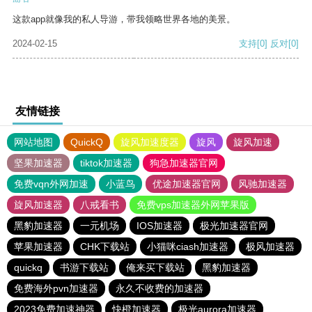
这款app就像我的私人导游，带我领略世界各地的美景。
2024-02-15
支持
[0]
反对
[0]
友情链接
网站地图
QuickQ
旋风加速度器
旋风
旋风加速
坚果加速器
tiktok加速器
狗急加速器官网
免费vqn外网加速
小蓝鸟
优途加速器官网
风驰加速器
旋风加速器
八戒看书
免费vps加速器外网苹果版
黑豹加速器
一元机场
IOS加速器
极光加速器官网
苹果加速器
CHK下载站
小猫咪ciash加速器
极风加速器
quickq
书游下载站
俺来买下载站
黑豹加速器
免费海外pvn加速器
永久不收费的加速器
2023免费加速神器
快橙加速器
极光aurora加速器