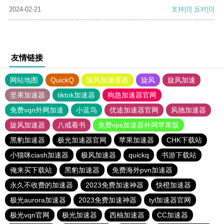
2024-02-21
支持
[0]
反对
[0]
友情链接
网站地图
QuickQ
旋风加速度器
旋风
旋风加速
坚果加速器
tiktok加速器
狗急加速器官网
免费vqn外网加速
小蓝鸟
优途加速器官网
风驰加速器
旋风加速器
八戒看书
免费vps加速器外网苹果版
黑豹加速器
极光加速器官网
苹果加速器
CHK下载站
小猫咪ciash加速器
极风加速器
quickq
书游下载站
俺来买下载站
黑豹加速器
免费海外pvn加速器
永久不收费的加速器
2023免费加速神器
快橙加速器
极光aurora加速器
2023免费加速神器
tyl加速器官网
极光vqn官网
极光加速器
西柚加速器
CC加速器