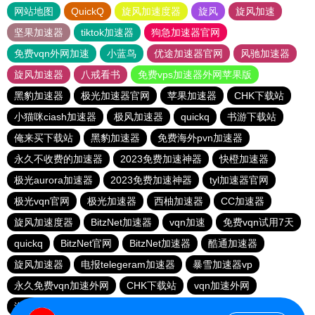
网站地图
QuickQ
旋风加速度器
旋风
旋风加速
坚果加速器
tiktok加速器
狗急加速器官网
免费vqn外网加速
小蓝鸟
优途加速器官网
风驰加速器
旋风加速器
八戒看书
免费vps加速器外网苹果版
黑豹加速器
极光加速器官网
苹果加速器
CHK下载站
小猫咪ciash加速器
极风加速器
quickq
书游下载站
俺来买下载站
黑豹加速器
免费海外pvn加速器
永久不收费的加速器
2023免费加速神器
快橙加速器
极光aurora加速器
2023免费加速神器
tyl加速器官网
极光vqn官网
极光加速器
西柚加速器
CC加速器
旋风加速度器
BitzNet加速器
vqn加速
免费vqn试用7天
quickq
BitzNet官网
BitzNet加速器
酷通加速器
旋风加速器
电报telegeram加速器
暴雪加速器vp
永久免费vqn加速外网
CHK下载站
vqn加速外网
海鸥下载站
1元机场