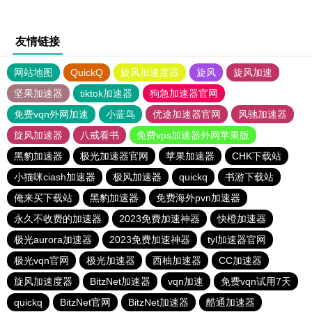
友情链接
网站地图
QuickQ
旋风加速度器
旋风
旋风加速
坚果加速器
tiktok加速器
狗急加速器官网
免费vqn外网加速
小蓝鸟
优途加速器官网
风驰加速器
旋风加速器
八戒看书
免费vps加速器外网苹果版
黑豹加速器
极光加速器官网
苹果加速器
CHK下载站
小猫咪ciash加速器
极风加速器
quickq
书游下载站
俺来买下载站
黑豹加速器
免费海外pvn加速器
永久不收费的加速器
2023免费加速神器
快橙加速器
极光aurora加速器
2023免费加速神器
tyl加速器官网
极光vqn官网
极光加速器
西柚加速器
CC加速器
旋风加速度器
BitzNet加速器
vqn加速
免费vqn试用7天
quickq
BitzNet官网
BitzNet加速器
酷通加速器