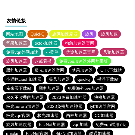
友情链接
网站地图
QuickQ
旋风加速度器
旋风
旋风加速
坚果加速器
tiktok加速器
狗急加速器官网
免费vqn外网加速
小蓝鸟
优途加速器官网
风驰加速器
旋风加速器
八戒看书
免费vps加速器外网苹果版
黑豹加速器
极光加速器官网
苹果加速器
CHK下载站
小猫咪ciash加速器
极风加速器
quickq
书游下载站
俺来买下载站
黑豹加速器
免费海外pvn加速器
永久不收费的加速器
2023免费加速神器
快橙加速器
极光aurora加速器
2023免费加速神器
tyl加速器官网
极光vqn官网
极光加速器
西柚加速器
CC加速器
旋风加速度器
BitzNet加速器
vqn加速
免费vqn试用7天
quickq
BitzNet官网
BitzNet加速器
酷通加速器