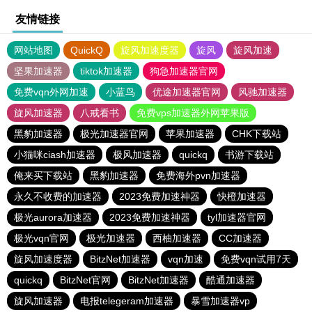
友情链接
网站地图
QuickQ
旋风加速度器
旋风
旋风加速
坚果加速器
tiktok加速器
狗急加速器官网
免费vqn外网加速
小蓝鸟
优途加速器官网
风驰加速器
旋风加速器
八戒看书
免费vps加速器外网苹果版
黑豹加速器
极光加速器官网
苹果加速器
CHK下载站
小猫咪ciash加速器
极风加速器
quickq
书游下载站
俺来买下载站
黑豹加速器
免费海外pvn加速器
永久不收费的加速器
2023免费加速神器
快橙加速器
极光aurora加速器
2023免费加速神器
tyl加速器官网
极光vqn官网
极光加速器
西柚加速器
CC加速器
旋风加速度器
BitzNet加速器
vqn加速
免费vqn试用7天
quickq
BitzNet官网
BitzNet加速器
酷通加速器
旋风加速器
电报telegeram加速器
暴雪加速器vp