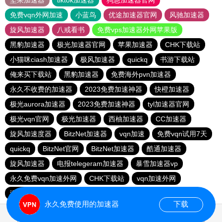
坚果加速器
tiktok加速器
狗急加速器官网
免费vqn外网加速
小蓝鸟
优途加速器官网
风驰加速器
旋风加速器
八戒看书
免费vps加速器外网苹果版
黑豹加速器
极光加速器官网
苹果加速器
CHK下载站
小猫咪ciash加速器
极风加速器
quickq
书游下载站
俺来买下载站
黑豹加速器
免费海外pvn加速器
永久不收费的加速器
2023免费加速神器
快橙加速器
极光aurora加速器
2023免费加速神器
tyl加速器官网
极光vqn官网
极光加速器
西柚加速器
CC加速器
旋风加速度器
BitzNet加速器
vqn加速
免费vqn试用7天
quickq
BitzNet官网
BitzNet加速器
酷通加速器
旋风加速器
电报telegeram加速器
暴雪加速器vp
永久免费vqn加速外网
CHK下载站
vqn加速外网
海鸥下载站
1元机场
永久免费使用的加速器
下载
1.432539s