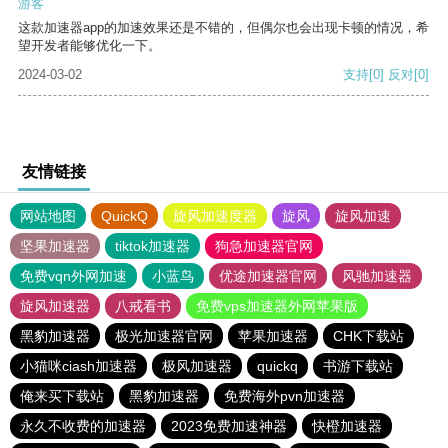
游客
这款加速器app的加速效果还是不错的，但偶尔也会出现卡顿的情况，希
望开发者能够优化一下。
2024-03-02
支持
[0]
反对
[0]
友情链接
网站地图
QuickQ
旋风加速度器
旋风
旋风加速
坚果加速器
tiktok加速器
狗急加速器官网
免费vqn外网加速
小蓝鸟
优途加速器官网
风驰加速器
旋风加速器
八戒看书
免费vps加速器外网苹果版
黑豹加速器
极光加速器官网
苹果加速器
CHK下载站
小猫咪ciash加速器
极风加速器
quickq
书游下载站
俺来买下载站
黑豹加速器
免费海外pvn加速器
永久不收费的加速器
2023免费加速神器
快橙加速器