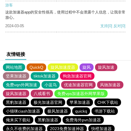
游客
这款加速器app的安全性很高，使用过程中不会泄露个人信息，让我非常
放心。
2024-03-05
支持
[0]
反对
[0]
友情链接
网站地图
QuickQ
旋风加速度器
旋风
旋风加速
坚果加速器
tiktok加速器
狗急加速器官网
免费vqn外网加速
小蓝鸟
优途加速器官网
风驰加速器
旋风加速器
八戒看书
免费vps加速器外网苹果版
黑豹加速器
极光加速器官网
苹果加速器
CHK下载站
小猫咪ciash加速器
极风加速器
quickq
书游下载站
俺来买下载站
黑豹加速器
免费海外pvn加速器
永久不收费的加速器
2023免费加速神器
快橙加速器