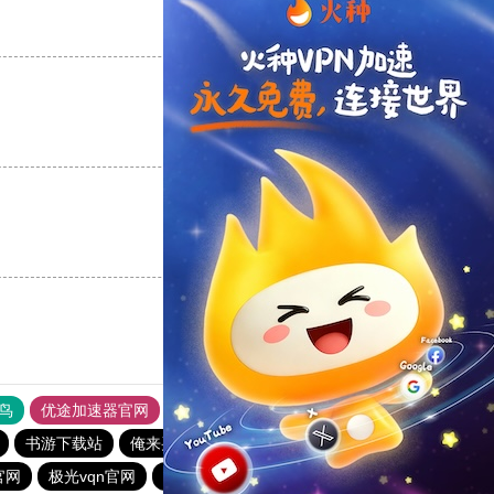
支持
[0]
反对
[0]
支持
[0]
反对
[0]
支持
[0]
反对
[0]
鸟
优途加速器官网
风驰加速器
旋风加速器
八戒看书
书游下载站
俺来买下载站
黑豹加速器
官网
极光vqn官网
极光加速器
西柚加速器
CC加速器