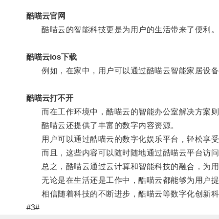
酷喵云官网
酷喵云的智能科技更是为用户的生活带来了便利
酷喵云ios下载
例如，在家中，用户可以通过酷喵云智能家居设备
酷喵云打不开
而在工作环境中，酷喵云的智能办公室解决方案则
酷喵云还提供了丰富的数字内容资源。
用户可以通过酷喵云的数字化娱乐平台，轻松享受
而且，这些内容可以随时随地通过酷喵云平台访问
总之，酷喵云通过云计算和智能科技的融合，为用
无论是在生活还是工作中，酷喵云都能够为用户提
相信随着科技的不断进步，酷喵云等数字化创新科技
#3#