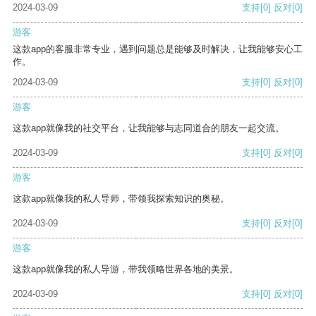
2024-03-09
支持
[0]
反对
[0]
游客
这款app的客服非常专业，遇到问题总是能够及时解决，让我能够安心工
作。
2024-03-09
支持
[0]
反对
[0]
游客
这款app就像我的社交平台，让我能够与志同道合的朋友一起交流。
2024-03-09
支持
[0]
反对
[0]
游客
这款app就像我的私人导师，带领我探索知识的奥秘。
2024-03-09
支持
[0]
反对
[0]
游客
这款app就像我的私人导游，带我领略世界各地的美景。
2024-03-09
支持
[0]
反对
[0]