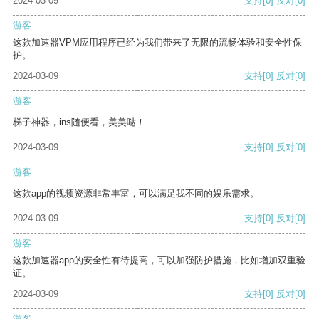
2024-03-09
支持
[0]
反对
[0]
游客
这款加速器VPM应用程序已经为我们带来了无限的流畅体验和安全性保
护。
2024-03-09
支持
[0]
反对
[0]
游客
梯子神器，ins随便看，美美哒！
2024-03-09
支持
[0]
反对
[0]
游客
这款app的视频资源非常丰富，可以满足我不同的娱乐需求。
2024-03-09
支持
[0]
反对
[0]
游客
这款加速器app的安全性有待提高，可以加强防护措施，比如增加双重验
证。
2024-03-09
支持
[0]
反对
[0]
游客