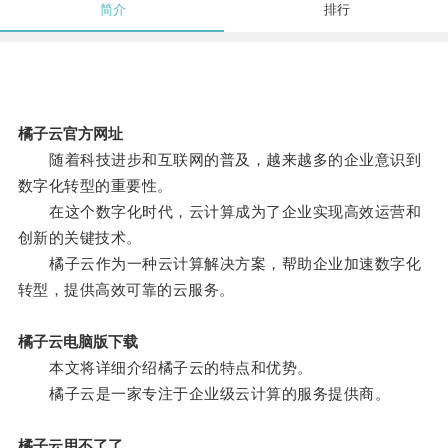
简介
排行
橘子云官方网址
随着科技进步和互联网的普及，越来越多的企业意识到
数字化转型的重要性。
在这个数字化时代，云计算成为了企业实现高效运营和
创新的关键技术。
橘子云作为一种云计算解决方案，帮助企业加速数字化
转型，提供高效可靠的云服务。
橘子云电脑版下载
本文将详细介绍橘子云的特点和优势。
橘子云是一家专注于企业级云计算的服务提供商。
橘子云用不了了