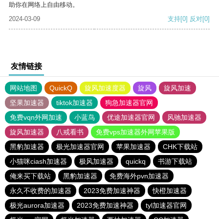
助你在网络上自由移动。
2024-03-09
支持
[0]
反对
[0]
友情链接
网站地图
QuickQ
旋风加速度器
旋风
旋风加速
坚果加速器
tiktok加速器
狗急加速器官网
免费vqn外网加速
小蓝鸟
优途加速器官网
风驰加速器
旋风加速器
八戒看书
免费vps加速器外网苹果版
黑豹加速器
极光加速器官网
苹果加速器
CHK下载站
小猫咪ciash加速器
极风加速器
quickq
书游下载站
俺来买下载站
黑豹加速器
免费海外pvn加速器
永久不收费的加速器
2023免费加速神器
快橙加速器
极光aurora加速器
2023免费加速神器
tyl加速器官网