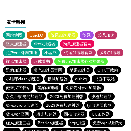
友情链接
网站地图
QuickQ
旋风加速度器
旋风
旋风加速
坚果加速器
tiktok加速器
狗急加速器官网
免费vqn外网加速
小蓝鸟
优途加速器官网
风驰加速器
旋风加速器
八戒看书
免费vps加速器外网苹果版
黑豹加速器
极光加速器官网
苹果加速器
CHK下载站
小猫咪ciash加速器
极风加速器
quickq
书游下载站
俺来买下载站
黑豹加速器
免费海外pvn加速器
永久不收费的加速器
2023免费加速神器
快橙加速器
极光aurora加速器
2023免费加速神器
tyl加速器官网
极光vqn官网
极光加速器
西柚加速器
CC加速器
旋风加速度器
BitzNet加速器
vqn加速
免费vqn试用7天