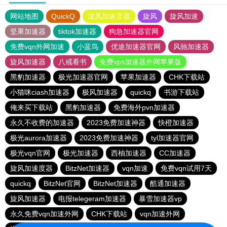
网站地图
QuickQ
旋风加速度器
旋风
旋风加速
坚果加速器
tiktok加速器
狗急加速器官网
免费vqn外网加速
小蓝鸟
优途加速器官网
风驰加速器
旋风加速器
八戒看书
免费vps加速器外网苹果版
黑豹加速器
极光加速器官网
苹果加速器
CHK下载站
小猫咪ciash加速器
极风加速器
quickq
书游下载站
俺来买下载站
黑豹加速器
免费海外pvn加速器
永久不收费的加速器
2023免费加速神器
快橙加速器
极光aurora加速器
2023免费加速神器
tyl加速器官网
极光vqn官网
极光加速器
西柚加速器
CC加速器
旋风加速度器
BitzNet加速器
vqn加速
免费vqn试用7天
quickq
BitzNet官网
BitzNet加速器
酷通加速器
旋风加速器
电报telegeram加速器
暴雪加速器vp
永久免费vqn加速外网
CHK下载站
vqn加速外网