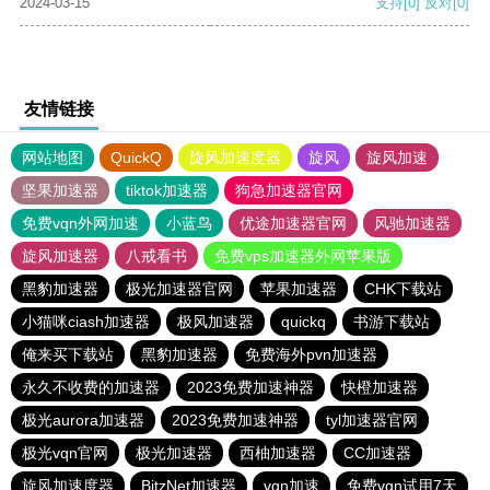
2024-03-15
支持
[0]
反对
[0]
友情链接
网站地图
QuickQ
旋风加速度器
旋风
旋风加速
坚果加速器
tiktok加速器
狗急加速器官网
免费vqn外网加速
小蓝鸟
优途加速器官网
风驰加速器
旋风加速器
八戒看书
免费vps加速器外网苹果版
黑豹加速器
极光加速器官网
苹果加速器
CHK下载站
小猫咪ciash加速器
极风加速器
quickq
书游下载站
俺来买下载站
黑豹加速器
免费海外pvn加速器
永久不收费的加速器
2023免费加速神器
快橙加速器
极光aurora加速器
2023免费加速神器
tyl加速器官网
极光vqn官网
极光加速器
西柚加速器
CC加速器
旋风加速度器
BitzNet加速器
vqn加速
免费vqn试用7天