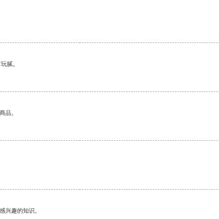
有玩腻。
的商品。
己感兴趣的知识。