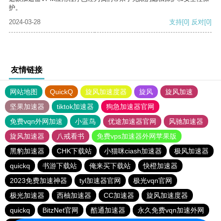
护。
2024-03-28
支持
[0]
反对
[0]
友情链接
网站地图
QuickQ
旋风加速度器
旋风
旋风加速
坚果加速器
tiktok加速器
狗急加速器官网
免费vqn外网加速
小蓝鸟
优途加速器官网
风驰加速器
旋风加速器
八戒看书
免费vps加速器外网苹果版
黑豹加速器
CHK下载站
小猫咪ciash加速器
极风加速器
quickq
书游下载站
俺来买下载站
快橙加速器
2023免费加速神器
tyl加速器官网
极光vqn官网
极光加速器
西柚加速器
CC加速器
旋风加速度器
quickq
BitzNet官网
酷通加速器
永久免费vqn加速外网