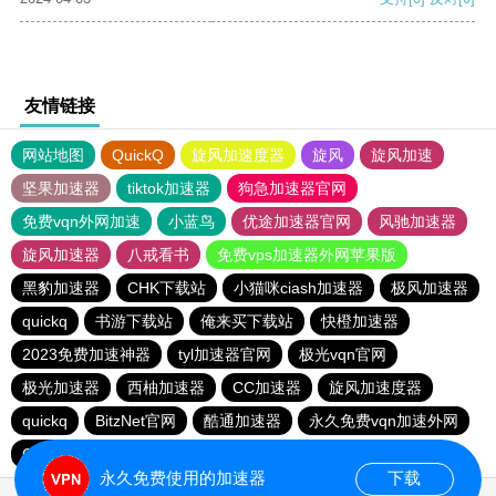
友情链接
网站地图
QuickQ
旋风加速度器
旋风
旋风加速
坚果加速器
tiktok加速器
狗急加速器官网
免费vqn外网加速
小蓝鸟
优途加速器官网
风驰加速器
旋风加速器
八戒看书
免费vps加速器外网苹果版
黑豹加速器
CHK下载站
小猫咪ciash加速器
极风加速器
quickq
书游下载站
俺来买下载站
快橙加速器
2023免费加速神器
tyl加速器官网
极光vqn官网
极光加速器
西柚加速器
CC加速器
旋风加速度器
quickq
BitzNet官网
酷通加速器
永久免费vqn加速外网
CHK下载站
海鸥下载站
1元机场
永久免费使用的加速器
下载