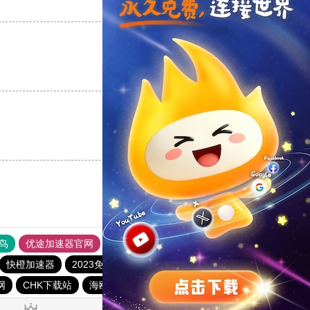
支持
[0]
反对
[0]
支持
[0]
反对
[0]
支持
[0]
反对
[0]
鸟
优途加速器官网
风驰加速器
旋风加速器
八戒看书
快橙加速器
2023免费加速神器
tyl加速器官网
网
CHK下载站
海鸥下载站
1元机场