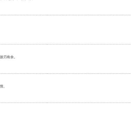
中游刃有余。
情。