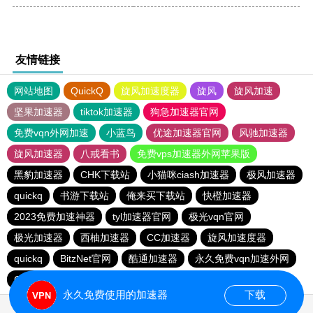
友情链接
网站地图
QuickQ
旋风加速度器
旋风
旋风加速
坚果加速器
tiktok加速器
狗急加速器官网
免费vqn外网加速
小蓝鸟
优途加速器官网
风驰加速器
旋风加速器
八戒看书
免费vps加速器外网苹果版
黑豹加速器
CHK下载站
小猫咪ciash加速器
极风加速器
quickq
书游下载站
俺来买下载站
快橙加速器
2023免费加速神器
tyl加速器官网
极光vqn官网
极光加速器
西柚加速器
CC加速器
旋风加速度器
quickq
BitzNet官网
酷通加速器
永久免费vqn加速外网
CHK下载站
海鸥下载站
1元机场
永久免费使用的加速器
下载