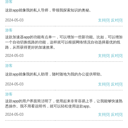
游客
这款app就像我的私人导师，带领我探索知识的奥秘。
2024-05-03
支持
[0]
反对
[0]
游客
这款加速器app的功能有点单一，可以增加一些新功能。比如，可以增加
一个自动切换线路的功能，这样就可以根据网络情况自动选择最优的线
路，从而获得更好的加速效果。
2024-05-03
支持
[0]
反对
[0]
游客
这款app就像我的私人助理，随时随地为我的办公提供帮助。
2024-05-03
支持
[0]
反对
[0]
游客
这款app的用户界面简洁明了，使用起来非常容易上手，让我能够快速熟
悉操作。我不用看说明书，就可以轻松使用这款app。
2024-05-03
支持
[0]
反对
[0]