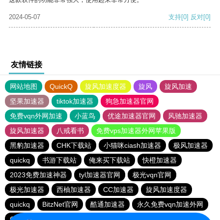
2024-05-07
支持
[0]
反对
[0]
友情链接
网站地图
QuickQ
旋风加速度器
旋风
旋风加速
坚果加速器
tiktok加速器
狗急加速器官网
免费vqn外网加速
小蓝鸟
优途加速器官网
风驰加速器
旋风加速器
八戒看书
免费vps加速器外网苹果版
黑豹加速器
CHK下载站
小猫咪ciash加速器
极风加速器
quickq
书游下载站
俺来买下载站
快橙加速器
2023免费加速神器
tyl加速器官网
极光vqn官网
极光加速器
西柚加速器
CC加速器
旋风加速度器
quickq
BitzNet官网
酷通加速器
永久免费vqn加速外网
CHK下载站
海鸥下载站
1元机场