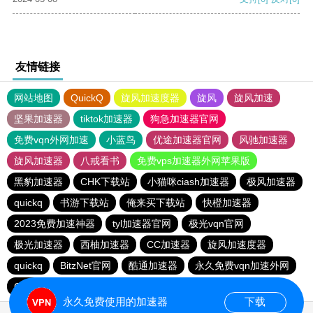
友情链接
网站地图
QuickQ
旋风加速度器
旋风
旋风加速
坚果加速器
tiktok加速器
狗急加速器官网
免费vqn外网加速
小蓝鸟
优途加速器官网
风驰加速器
旋风加速器
八戒看书
免费vps加速器外网苹果版
黑豹加速器
CHK下载站
小猫咪ciash加速器
极风加速器
quickq
书游下载站
俺来买下载站
快橙加速器
2023免费加速神器
tyl加速器官网
极光vqn官网
极光加速器
西柚加速器
CC加速器
旋风加速度器
quickq
BitzNet官网
酷通加速器
永久免费vqn加速外网
CHK下载站
海鸥下载站
1元机场
永久免费使用的加速器
下载