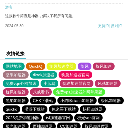
游客
这款软件简直是神器，解决了我所有问题。
2024-05-30
支持
[0]
反对
[0]
友情链接
网站地图
QuickQ
旋风加速度器
旋风
旋风加速
坚果加速器
tiktok加速器
狗急加速器官网
免费vqn外网加速
小蓝鸟
优途加速器官网
风驰加速器
旋风加速器
八戒看书
免费vps加速器外网苹果版
黑豹加速器
CHK下载站
小猫咪ciash加速器
极风加速器
quickq
书游下载站
俺来买下载站
快橙加速器
2023免费加速神器
tyl加速器官网
极光vqn官网
极光加速器
西柚加速器
CC加速器
旋风加速度器