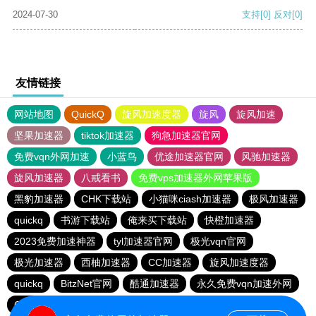
2024-07-30
支持
[0]
反对
[0]
友情链接
网站地图
QuickQ
旋风加速度器
旋风
旋风加速
坚果加速器
tiktok加速器
狗急加速器官网
免费vqn外网加速
小蓝鸟
优途加速器官网
风驰加速器
旋风加速器
八戒看书
免费vps加速器外网苹果版
黑豹加速器
CHK下载站
小猫咪ciash加速器
极风加速器
quickq
书游下载站
俺来买下载站
快橙加速器
2023免费加速神器
tyl加速器官网
极光vqn官网
极光加速器
西柚加速器
CC加速器
旋风加速度器
quickq
BitzNet官网
酷通加速器
永久免费vqn加速外网
CHK下载站
海鸥下载站
1元机场