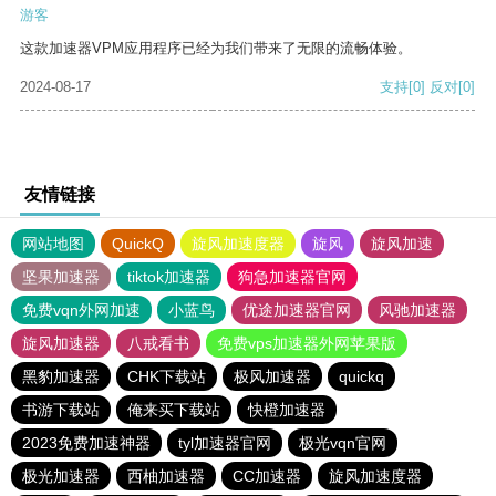
游客
这款加速器VPM应用程序已经为我们带来了无限的流畅体验。
2024-08-17
支持
[0]
反对
[0]
友情链接
网站地图
QuickQ
旋风加速度器
旋风
旋风加速
坚果加速器
tiktok加速器
狗急加速器官网
免费vqn外网加速
小蓝鸟
优途加速器官网
风驰加速器
旋风加速器
八戒看书
免费vps加速器外网苹果版
黑豹加速器
CHK下载站
极风加速器
quickq
书游下载站
俺来买下载站
快橙加速器
2023免费加速神器
tyl加速器官网
极光vqn官网
极光加速器
西柚加速器
CC加速器
旋风加速度器