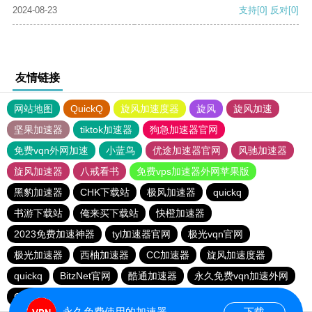
2024-08-23
支持
[0]
反对
[0]
友情链接
网站地图
QuickQ
旋风加速度器
旋风
旋风加速
坚果加速器
tiktok加速器
狗急加速器官网
免费vqn外网加速
小蓝鸟
优途加速器官网
风驰加速器
旋风加速器
八戒看书
免费vps加速器外网苹果版
黑豹加速器
CHK下载站
极风加速器
quickq
书游下载站
俺来买下载站
快橙加速器
2023免费加速神器
tyl加速器官网
极光vqn官网
极光加速器
西柚加速器
CC加速器
旋风加速度器
quickq
BitzNet官网
酷通加速器
永久免费vqn加速外网
CHK下载站
海鸥下载站
1元机场
永久免费使用的加速器
下载