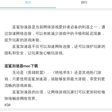
简介
排行
蓝鲨加速器是当前网络游戏爱好者必备的利器之一，通
过加速网络连接，可以有效减少游戏中的卡顿和延迟现象，
提升玩家的游戏体验。
蓝鲨加速器不仅可以加速网络连接，还可以保护玩家的
隐私和安全，让玩家放心畅玩游戏。
蓝鲨加速器mac下载
无论是《英雄联盟》、《绝地求生》还是其他热门游
戏，只要使用蓝鲨加速器，就能够发挥最大潜能，享受到更
流畅的游戏体验。
蓝鲨加速器的出现，让网络游戏玩家们可以更加轻松愉
快地畅游网络世界。
#3#