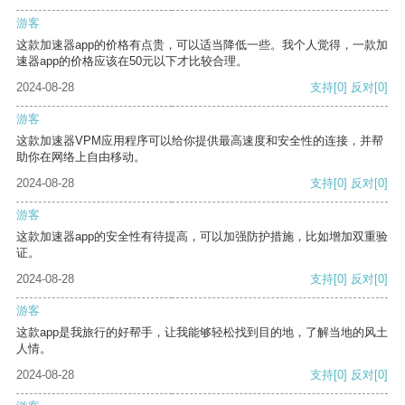
游客
这款加速器app的价格有点贵，可以适当降低一些。我个人觉得，一款加
速器app的价格应该在50元以下才比较合理。
2024-08-28
支持
[0]
反对
[0]
游客
这款加速器VPM应用程序可以给你提供最高速度和安全性的连接，并帮
助你在网络上自由移动。
2024-08-28
支持
[0]
反对
[0]
游客
这款加速器app的安全性有待提高，可以加强防护措施，比如增加双重验
证。
2024-08-28
支持
[0]
反对
[0]
游客
这款app是我旅行的好帮手，让我能够轻松找到目的地，了解当地的风土
人情。
2024-08-28
支持
[0]
反对
[0]