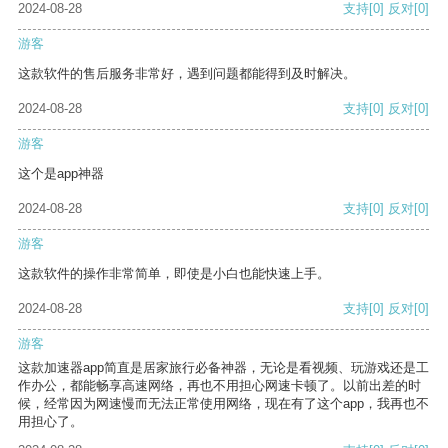
2024-08-28
支持
[0]
反对
[0]
游客
这款软件的售后服务非常好，遇到问题都能得到及时解决。
2024-08-28
支持
[0]
反对
[0]
游客
这个是app神器
2024-08-28
支持
[0]
反对
[0]
游客
这款软件的操作非常简单，即使是小白也能快速上手。
2024-08-28
支持
[0]
反对
[0]
游客
这款加速器app简直是居家旅行必备神器，无论是看视频、玩游戏还是工
作办公，都能畅享高速网络，再也不用担心网速卡顿了。以前出差的时
候，经常因为网速慢而无法正常使用网络，现在有了这个app，我再也不
用担心了。