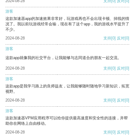
2024-08-28
支持
[0]
反对
[0]
游客
这款加速器app的加速效果非常好，玩游戏再也不会出现卡顿、掉线的情
况了。我以前玩游戏经常会输，现在有了这个app，我的游戏水平提升了
不少。
2024-08-28
支持
[0]
反对
[0]
游客
这款app就像我的社交平台，让我能够与志同道合的朋友一起交流。
2024-08-28
支持
[0]
反对
[0]
游客
这款app是我学习路上的良师益友，让我能够随时随地学习新知识，拓宽
视野。
2024-08-28
支持
[0]
反对
[0]
游客
这款加速器VPM应用程序可以给你提供最高速度和安全性的连接，并帮
助你在网络上自由移动。
2024-08-28
支持
[0]
反对
[0]