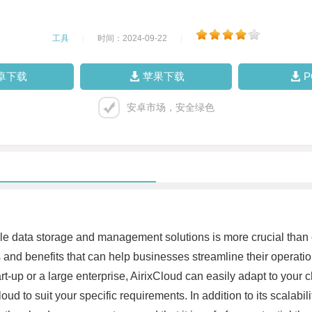
工具
|
时间：2024-09-22
|
卓下载
苹果下载
安卓市场，安全绿色
able data storage and management solutions is more crucial than
s and benefits that can help businesses streamline their operat
start-up or a large enterprise, AirixCloud can easily adapt to you
oud to suit your specific requirements. In addition to its scalabi