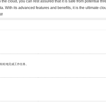
 the cloud, you can rest assured that it is safe from potential thr
. With its advanced features and benefits, it is the ultimate cl
3#
更轻松地完成工作任务。
。