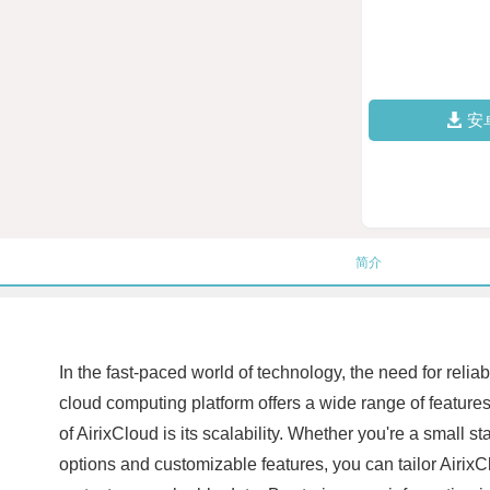
安
简介
In the fast-paced world of technology, the need for reli
cloud computing platform offers a wide range of feature
of AirixCloud is its scalability. Whether you're a small 
options and customizable features, you can tailor AirixCl