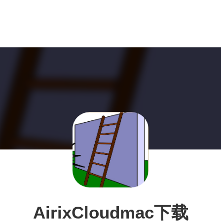
AirixCloudmac下载