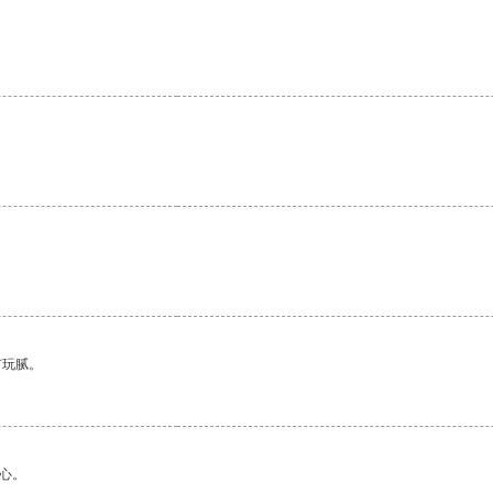
有玩腻。
心。