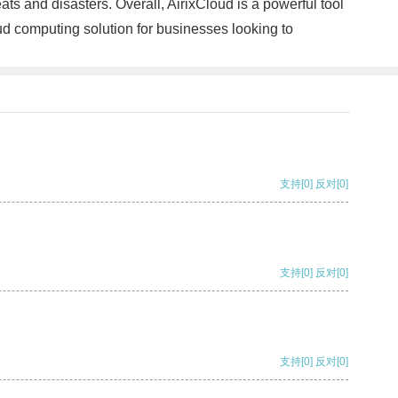
eats and disasters. Overall, AirixCloud is a powerful tool
oud computing solution for businesses looking to
支持
[0]
反对
[0]
支持
[0]
反对
[0]
支持
[0]
反对
[0]