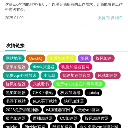
这款app的功能非常强大，可以满足我所有的工作需求，让我能够在工作
中游刃有余。
2025-01-09
支持
[0]
反对
[0]
友情链接
网站地图
QuickQ
旋风加速度器
旋风
旋风加速
坚果加速器
tiktok加速器
狗急加速器官网
免费vqn外网加速
小蓝鸟
优途加速器官网
风驰加速器
旋风加速器
八戒看书
免费vps加速器外网苹果版
黑豹加速器
CHK下载站
极风加速器
quickq
书游下载站
俺来买下载站
快橙加速器
2023免费加速神器
tyl加速器官网
极光vqn官网
极光加速器
西柚加速器
CC加速器
旋风加速度器
quickq
BitzNet官网
酷通加速器
永久免费vqn加速外网