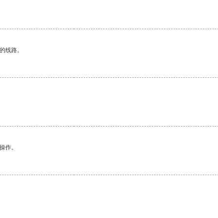
区的线路。
。
悉操作。