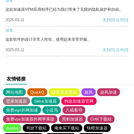
游客
这款加速器VPM应用程序已经为我们带来了无限的隐私保护和自由。
2025-03-11
支持
[0]
反对
[0]
游客
这款软件的设计非常人性化，使用起来非常舒服。
2025-03-11
支持
[0]
反对
[0]
友情链接
网站地图
QuickQ
旋风加速度器
旋风
旋风加速
坚果加速器
tiktok加速器
狗急加速器官网
免费vqn外网加速
小蓝鸟
八戒看书
免费vps加速器外网苹果版
黑豹加速器
CHK下载站
quickq
书游下载站
俺来买下载站
快橙加速器