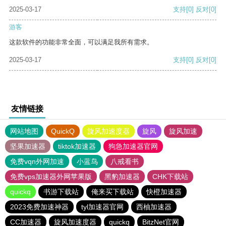
2025-03-17
支持
[0]
反对
[0]
游客
这款软件的功能非常全面，可以满足我所有需求。
2025-03-17
支持
[0]
反对
[0]
友情链接
网站地图
QuickQ
旋风加速度器
旋风
旋风加速
坚果加速器
tiktok加速器
狗急加速器官网
免费vqn外网加速
小蓝鸟
八戒看书
免费vps加速器外网苹果版
黑豹加速器
CHK下载站
quickq
书游下载站
俺来买下载站
快橙加速器
2023免费加速神器
tyl加速器官网
西柚加速器
CC加速器
旋风加速度器
quickq
BitzNet官网