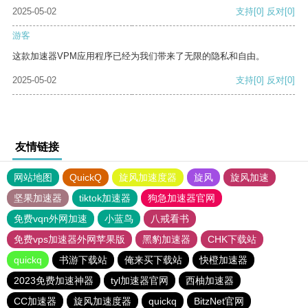
2025-05-02
支持
[0]
反对
[0]
游客
这款加速器VPM应用程序已经为我们带来了无限的隐私和自由。
2025-05-02
支持
[0]
反对
[0]
友情链接
网站地图
QuickQ
旋风加速度器
旋风
旋风加速
坚果加速器
tiktok加速器
狗急加速器官网
免费vqn外网加速
小蓝鸟
八戒看书
免费vps加速器外网苹果版
黑豹加速器
CHK下载站
quickq
书游下载站
俺来买下载站
快橙加速器
2023免费加速神器
tyl加速器官网
西柚加速器
CC加速器
旋风加速度器
quickq
BitzNet官网