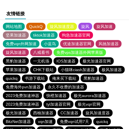
友情链接
网站地图
QuickQ
旋风加速度器
旋风
旋风加速
坚果加速器
tiktok加速器
狗急加速器官网
免费vqn外网加速
小蓝鸟
优途加速器官网
风驰加速器
旋风加速器
八戒看书
免费vps加速器外网苹果版
黑豹加速器
一元机场
IOS加速器
极光加速器官网
苹果加速器
CHK下载站
小猫咪ciash加速器
极风加速器
quickq
书游下载站
俺来买下载站
黑豹加速器
免费海外pvn加速器
永久不收费的加速器
2023免费加速神器
快橙加速器
极光aurora加速器
2023免费加速神器
tyl加速器官网
极光vqn官网
极光加速器
西柚加速器
CC加速器
旋风加速度器
BitzNet加速器
vqn加速
免费vqn试用7天
quickq