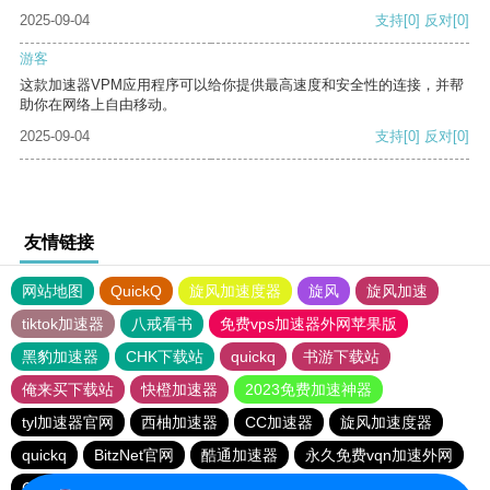
2025-09-04
支持
[0]
反对
[0]
游客
这款加速器VPM应用程序可以给你提供最高速度和安全性的连接，并帮
助你在网络上自由移动。
2025-09-04
支持
[0]
反对
[0]
友情链接
网站地图
QuickQ
旋风加速度器
旋风
旋风加速
tiktok加速器
八戒看书
免费vps加速器外网苹果版
黑豹加速器
CHK下载站
quickq
书游下载站
俺来买下载站
快橙加速器
2023免费加速神器
tyl加速器官网
西柚加速器
CC加速器
旋风加速度器
quickq
BitzNet官网
酷通加速器
永久免费vqn加速外网
CHK下载站
海鸥下载站