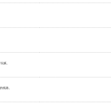
有玩腻。
区的线路。