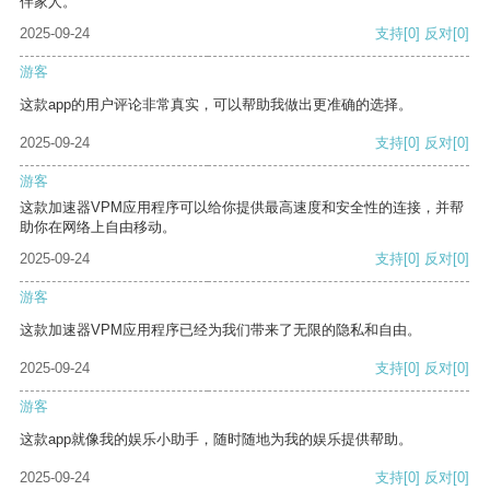
伴家人。
2025-09-24
支持
[0]
反对
[0]
游客
这款app的用户评论非常真实，可以帮助我做出更准确的选择。
2025-09-24
支持
[0]
反对
[0]
游客
这款加速器VPM应用程序可以给你提供最高速度和安全性的连接，并帮
助你在网络上自由移动。
2025-09-24
支持
[0]
反对
[0]
游客
这款加速器VPM应用程序已经为我们带来了无限的隐私和自由。
2025-09-24
支持
[0]
反对
[0]
游客
这款app就像我的娱乐小助手，随时随地为我的娱乐提供帮助。
2025-09-24
支持
[0]
反对
[0]