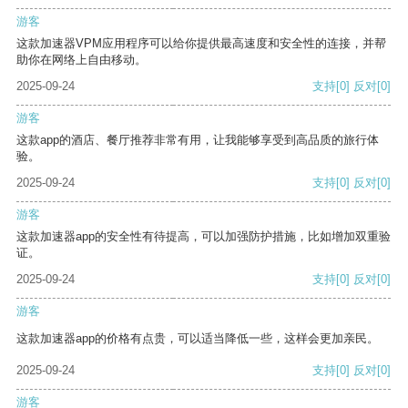
游客
这款加速器VPM应用程序可以给你提供最高速度和安全性的连接，并帮
助你在网络上自由移动。
2025-09-24
支持
[0]
反对
[0]
游客
这款app的酒店、餐厅推荐非常有用，让我能够享受到高品质的旅行体
验。
2025-09-24
支持
[0]
反对
[0]
游客
这款加速器app的安全性有待提高，可以加强防护措施，比如增加双重验
证。
2025-09-24
支持
[0]
反对
[0]
游客
这款加速器app的价格有点贵，可以适当降低一些，这样会更加亲民。
2025-09-24
支持
[0]
反对
[0]
游客