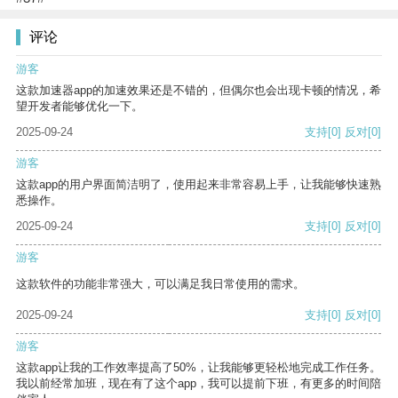
评论
游客
这款加速器app的加速效果还是不错的，但偶尔也会出现卡顿的情况，希
望开发者能够优化一下。
2025-09-24
支持
[0]
反对
[0]
游客
这款app的用户界面简洁明了，使用起来非常容易上手，让我能够快速熟
悉操作。
2025-09-24
支持
[0]
反对
[0]
游客
这款软件的功能非常强大，可以满足我日常使用的需求。
2025-09-24
支持
[0]
反对
[0]
游客
这款app让我的工作效率提高了50%，让我能够更轻松地完成工作任务。
我以前经常加班，现在有了这个app，我可以提前下班，有更多的时间陪