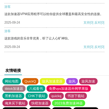
游客
这款加速器VPM应用程序可以给你提供全球覆盖和最高安全性的连接。
2025-09-24
支持
[0]
反对
[0]
游客
这款游戏的音乐非常优美，听了让人心旷神怡。
2025-09-24
支持
[0]
反对
[0]
友情链接
网站地图
QuickQ
旋风加速度器
旋风
旋风加速
tiktok加速器
八戒看书
免费vps加速器外网苹果版
黑豹加速器
CHK下载站
quickq
书游下载站
俺来买下载站
快橙加速器
2023免费加速神器