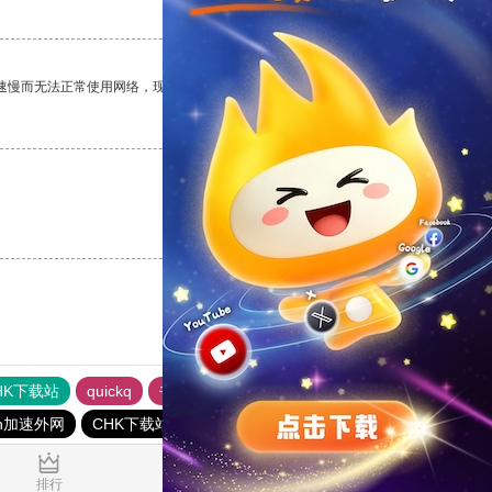
支持
[0]
反对
[0]
速慢而无法正常使用网络，现在有了这个app，我再也不用担心了。
支持
[0]
反对
[0]
支持
[0]
反对
[0]
HK下载站
quickq
书游下载站
俺来买下载站
快橙加速器
n加速外网
CHK下载站
海鸥下载站
0.068087s
排行
推荐