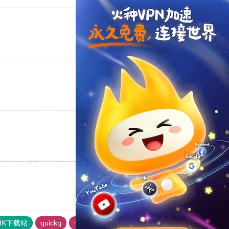
支持
[0]
反对
[0]
支持
[0]
反对
[0]
支持
[0]
反对
[0]
HK下载站
quickq
书游下载站
俺来买下载站
快橙加速器