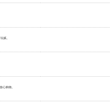
有玩腻。
够放心购物。