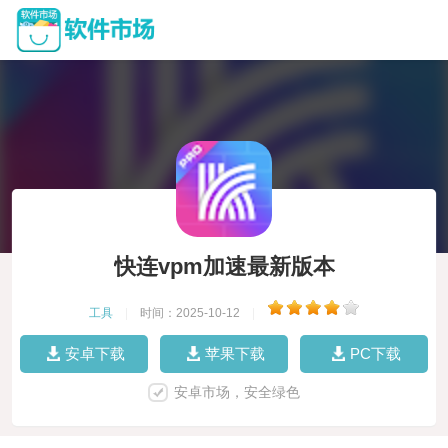
快连vpm加速最新版本
工具
|
时间：2025-10-12
|
安卓下载
苹果下载
PC下载
安卓市场，安全绿色