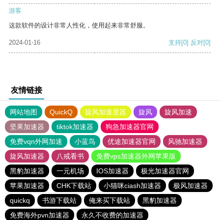
游客
这款软件的设计非常人性化，使用起来非常舒服。
2024-01-16
支持
[0]
反对
[0]
友情链接
网站地图
QuickQ
旋风加速度器
旋风
旋风加速
坚果加速器
tiktok加速器
狗急加速器官网
免费vqn外网加速
小蓝鸟
优途加速器官网
风驰加速器
旋风加速器
八戒看书
免费vps加速器外网苹果版
黑豹加速器
一元机场
IOS加速器
极光加速器官网
苹果加速器
CHK下载站
小猫咪ciash加速器
极风加速器
quickq
书游下载站
俺来买下载站
黑豹加速器
免费海外pvn加速器
永久不收费的加速器