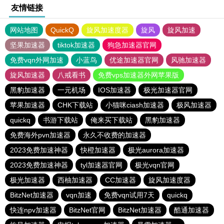
友情链接
网站地图
QuickQ
旋风加速度器
旋风
旋风加速
坚果加速器
tiktok加速器
狗急加速器官网
免费vqn外网加速
小蓝鸟
优途加速器官网
风驰加速器
旋风加速器
八戒看书
免费vps加速器外网苹果版
黑豹加速器
一元机场
IOS加速器
极光加速器官网
苹果加速器
CHK下载站
小猫咪ciash加速器
极风加速器
quickq
书游下载站
俺来买下载站
黑豹加速器
免费海外pvn加速器
永久不收费的加速器
2023免费加速神器
快橙加速器
极光aurora加速器
2023免费加速神器
tyl加速器官网
极光vqn官网
极光加速器
西柚加速器
CC加速器
旋风加速度器
BitzNet加速器
vqn加速
免费vqn试用7天
quickq
快连npv加速器
BitzNet官网
BitzNet加速器
酷通加速器