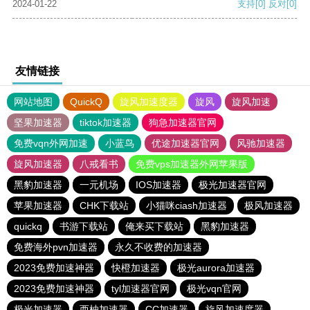
2024-01-22
支持
[0]
反对
[0]
友情链接
网站地图
QuickQ
旋风加速度器
旋风
旋风加速
坚果加速器
tiktok加速器
狗急加速器官网
免费vqn外网加速
小蓝鸟
优途加速器官网
风驰加速器
旋风加速器
八戒看书
免费vps加速器外网苹果版
黑豹加速器
一元机场
IOS加速器
极光加速器官网
苹果加速器
CHK下载站
小猫咪ciash加速器
极风加速器
quickq
书游下载站
俺来买下载站
黑豹加速器
免费海外pvn加速器
永久不收费的加速器
2023免费加速神器
快橙加速器
极光aurora加速器
2023免费加速神器
tyl加速器官网
极光vqn官网
极光加速器
西柚加速器
CC加速器
旋风加速度器